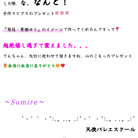
なんと！
な、
した際、
手作りピアスのプレゼント
『男役・貴瀬ゆう』のイメージ
で作ってくれたんですって
超絶嬉し過ぎて震えました。。。
てんちゃん、大切に使わせて頂きますね、心のこもったプレゼント
本当に本当にありがとう
～Sumire～
*・゜゜・*:.。..。.:*・゜・*:.。. .。.:*
天使バレエスクール