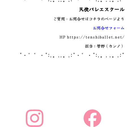
天使バレエスクール
ご質問・お問合せはコチラのページより
お問合せフォーム
HP
https://tenshiballet.net/
担当：菅野（カンノ）
*・゜゜・*:.。..。.:*・゜・*:.。. .。.:*