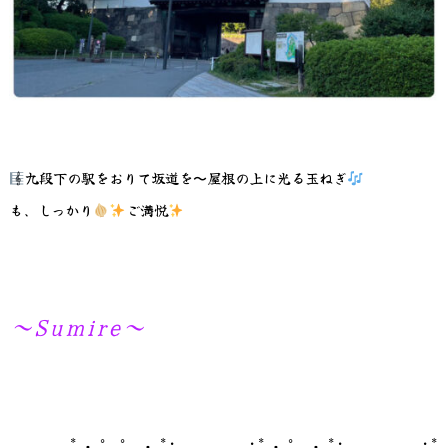
九段下の駅をおりて坂道を〜屋根の上に光る玉ねぎ
も、しっかり
ご満悦
～Sumire～
*・゜゜・*:.。..。.:*・゜・*:.。. .。.:*