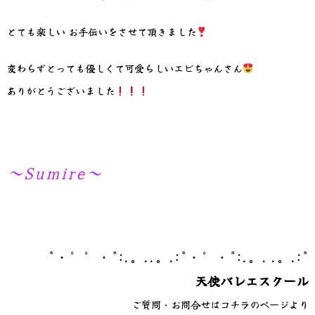
とても楽しい お手伝いをさせて頂きました
変わらずとっても優しくて可愛らしいエビちゃんさん
ありがとうございました
～Sumire～
*・゜゜・*:.。..。.:*・゜・*:.。. .。.:*
天使バレエスクール
ご質問・お問合せはコチラのページより