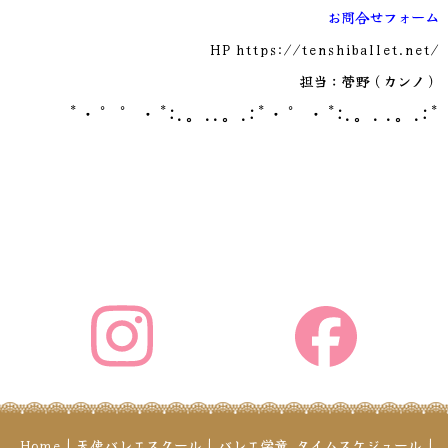
お問合せフォーム
HP
https://tenshiballet.net/
担当：菅野（カンノ）
*・゜゜・*:.。..。.:*・゜・*:.。. .。.:*
Home
|
天使バレエスクール
|
バレエ学童
タイムスケジュール
|