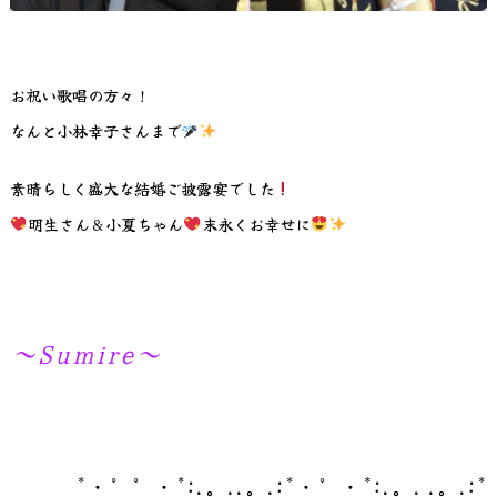
お祝い歌唱の方々！
なんと小林幸子さんまで
素晴らしく盛大な結婚ご披露宴でした
明生さん＆小夏ちゃん
末永くお幸せに
～Sumire～
*・゜゜・*:.。..。.:*・゜・*:.。. .。.:*