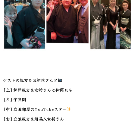
ゲストの親方＆お相撲さんと
[上]錦戸親方＆女将さんと仲間たち
[左]宇良関
[中]立浪部屋のYouTubeスター
[右]立浪親方＆超美人女将さん