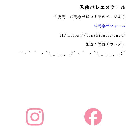
天使バレエスクール
ご質問・お問合せはコチラのページより
お問合せフォーム
HP
https://tenshiballet.net/
担当：菅野（カンノ）
*・゜゜・*:.。..。.:*・゜・*:.。. .。.:*