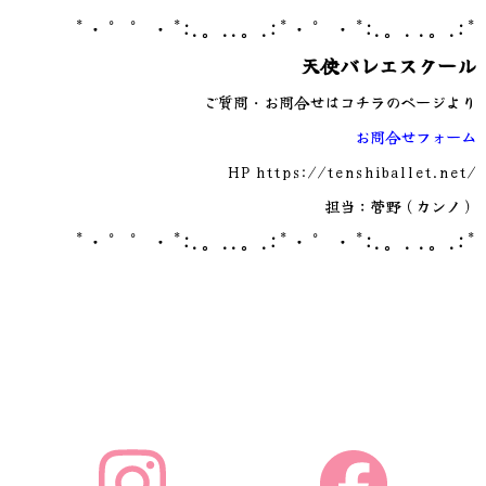
*・゜゜・*:.。..。.:*・゜・*:.。. .。.:*
天使バレエスクール
ご質問・お問合せはコチラのページより
お問合せフォーム
HP
https://tenshiballet.net/
担当：菅野（カンノ）
*・゜゜・*:.。..。.:*・゜・*:.。. .。.:*