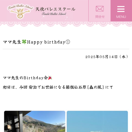
ママ先生
Happy birthday①
2025年05月14日（水）
ママ先生のBirthday会
初日は、今回 宿泊でお世話になる箱根仙石原[森の風]にて