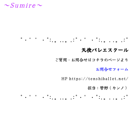
～Sumire～
*・゜゜・*:.。..。.:*・゜・*:.。. .。.:*
天使バレエスクール
ご質問・お問合せはコチラのページより
お問合せフォーム
HP
https://tenshiballet.net/
担当：菅野（カンノ）
*・゜゜・*:.。..。.:*・゜・*:.。. .。.:*