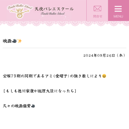
映画
2024年09月26日（木）
宝塚79期の同期であるアミ(愛耀子)の強き推しにより
[もしも徳川家康が総理大臣になったら]
久々の映画鑑賞