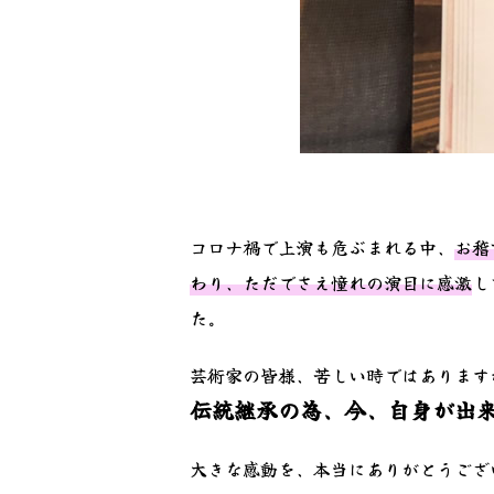
コロナ禍で上演も危ぶまれる中、
お稽
わり、ただでさえ憧れの演目に感激
し
た。
芸術家の皆様、苦しい時ではあります
伝統継承の為、今、自身が出
大きな感動を、本当にありがとうござ