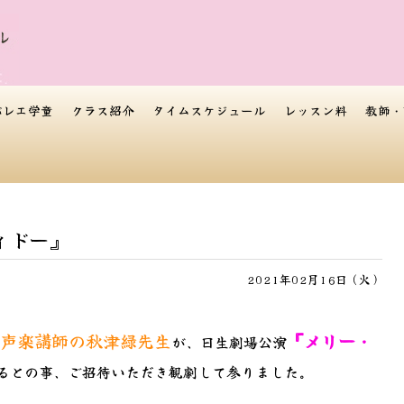
バレエ学童
クラス紹介
タイムスケジュール
レッスン料
教師・
ィドー』
2021年02月16日（火）
声楽講師の秋津緑先生
『メリー・
が、日生劇場公演
るとの事、ご招待いただき観劇して参りました。