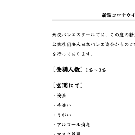
新型コロナウ
天使バレエスクールでは、この度の新
公益社団法人日本バレエ協会からのご
を行っております。
[受講人数]
1名～3名
[玄関にて]
・検温
・手洗い
・うがい
・アルコール消毒
・マスク着用