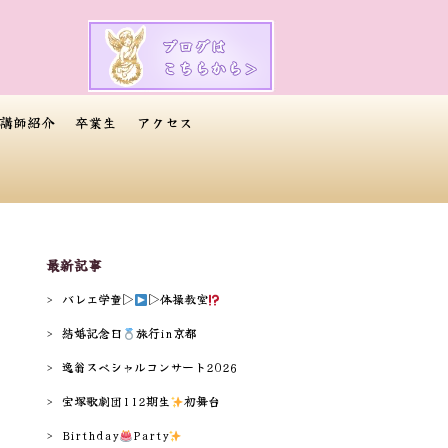
講師紹介
卒業生
アクセス
最新記事
バレエ学童▷
▷体操教室
結婚記念日
旅行in京都
逸翁スペシャルコンサート2026
宝塚歌劇団112期生
️
初舞台
Birthday
Party