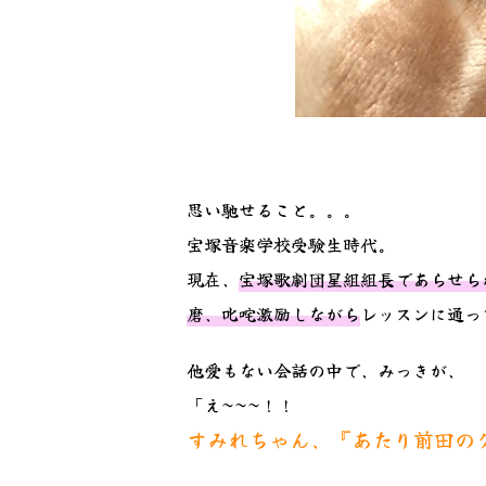
思い馳せること。。。
宝塚音楽学校受験生時代。
現在、
宝塚歌劇団星組組長であらせら
磨、叱咤激励しながら
レッスンに通っ
他愛もない会話の中で、みっきが、
「え~~~！！
すみれちゃん、『あたり前田の