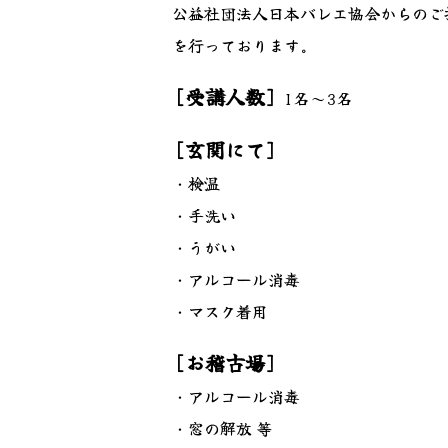
公益社団法人日本バレエ協会からのご
を行っております。
[受講人数]
1名～3名
[玄関にて]
・検温
・手洗い
・うがい
・アルコール消毒
・マスク着用
[お稽古場]
・アルコール消毒
・窓の解放 等