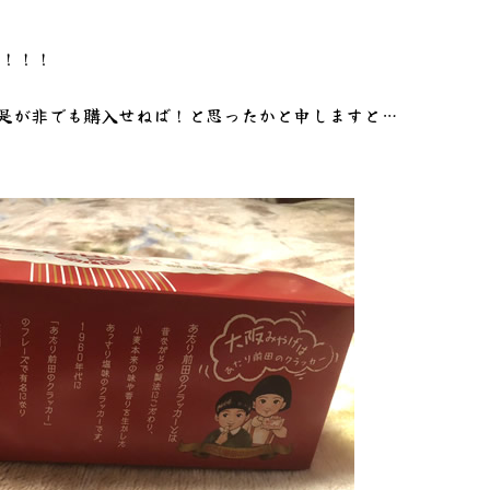
！！！
是が非でも購入せねば！と思ったかと申しますと…