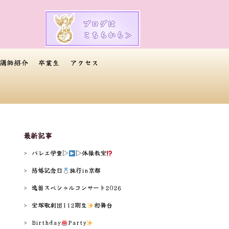
講師紹介
卒業生
アクセス
最新記事
バレエ学童▷
▷体操教室
結婚記念日
旅行in京都
逸翁スペシャルコンサート2026
宝塚歌劇団112期生
️
初舞台
Birthday
Party