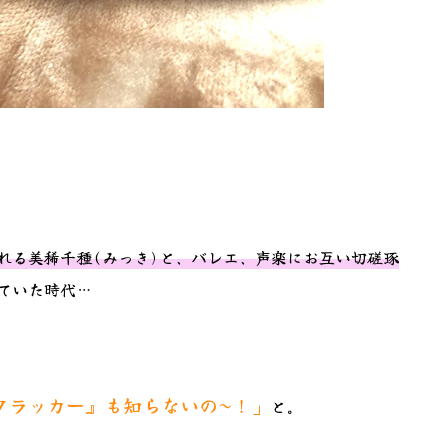
れる美稀千種(みっき)と、バレエ、声楽にお互い切磋琢
ていた時代…
クラッカー』も知らないの~！」
と。