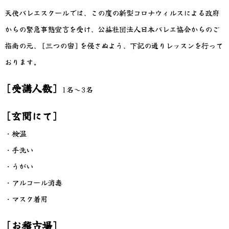
天使バレエスクールでは、この度の新型コロナウィルスによる政府
からの緊急事態宣言を受け、公益社団法人日本バレエ協会からのご
指南の元、[三つの密]を侵さぬよう、下記の通りレッスンを行って
おります。
[受講人数]
1名～3名
[玄関にて]
・検温
・手洗い
・うがい
・アルコール消毒
・マスク着用
[お稽古場]