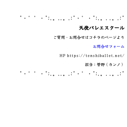
*・゜゜・*:.。..。.:*・゜・*:.。. .。.:*
天使バレエスクール
ご質問・お問合せはコチラのページより
お問合せフォーム
HP
https://tenshiballet.net/
担当：菅野（カンノ）
*・゜゜・*:.。..。.:*・゜・*:.。. .。.:*