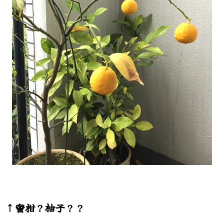
↑蜜柑？柚子？？