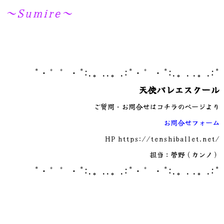
～Sumire～
*・゜゜・*:.。..。.:*・゜・*:.。. .。.:*
天使バレエスクール
ご質問・お問合せはコチラのページより
お問合せフォーム
HP
https://tenshiballet.net/
担当：菅野（カンノ）
*・゜゜・*:.。..。.:*・゜・*:.。. .。.:*