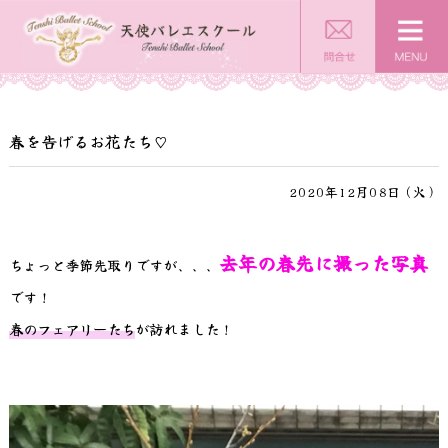
春を告げるお花たち♡
2020年12月08日（火）
去年の春先に撮った写真
ちょっと季節先取りですが、、、
です！
春のフェアリーたち
が訪れました！