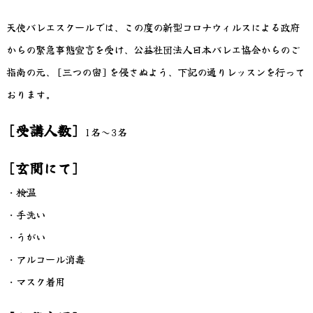
天使バレエスクールでは、この度の新型コロナウィルスによる政府
からの緊急事態宣言を受け、公益社団法人日本バレエ協会からのご
指南の元、[三つの密]を侵さぬよう、下記の通りレッスンを行って
おります。
[受講人数]
1名～3名
[玄関にて]
・検温
・手洗い
・うがい
・アルコール消毒
・マスク着用