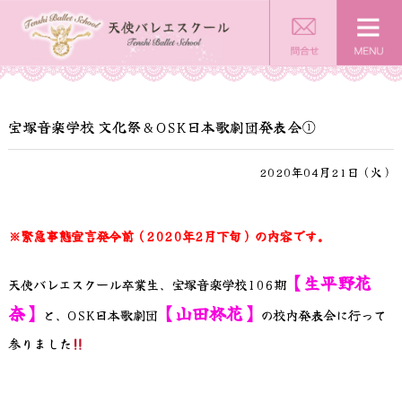
宝塚音楽学校 文化祭＆OSK日本歌劇団発表会①
2020年04月21日（火）
※緊急事態宣言発令前（2020年2月下旬）の内容です。
【生平野花
天使バレエスクール卒業生、宝塚音楽学校106期
奈】
【山田柊花】
と、OSK日本歌劇団
の校内発表会に行って
参りました