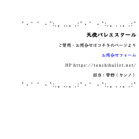
*・゜゜・*:.。..。.:*・゜・*:.。. .。.:*
天使バレエスクール
ご質問・お問合せはコチラのページより
お問合せフォーム
HP
https://tenshiballet.net/
担当：菅野（カンノ）
*・゜゜・*:.。..。.:*・゜・*:.。. .。.:*