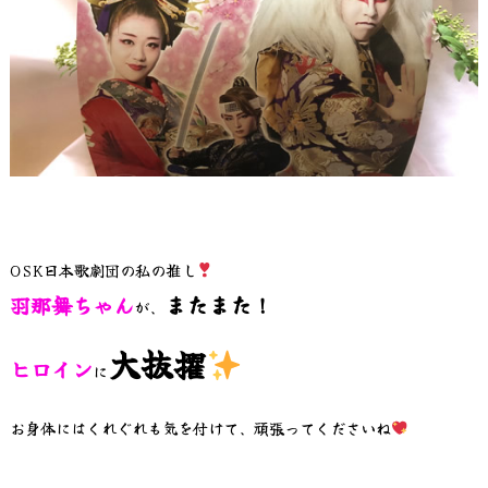
OSK日本歌劇団の私の推し
またまた！
羽那舞ちゃん
が、
大抜擢
ヒロイン
に
お身体にはくれぐれも気を付けて、頑張ってくださいね