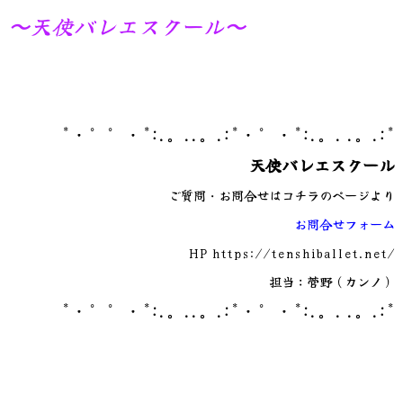
〜天使バレエスクール〜
*・゜゜・*:.。..。.:*・゜・*:.。. .。.:*
天使バレエスクール
ご質問・お問合せはコチラのページより
お問合せフォーム
HP
https://tenshiballet.net/
担当：菅野（カンノ）
*・゜゜・*:.。..。.:*・゜・*:.。. .。.:*