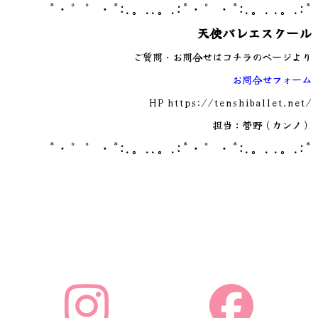
*・゜゜・*:.。..。.:*・゜・*:.。. .。.:*
天使バレエスクール
ご質問・お問合せはコチラのページより
お問合せフォーム
HP
https://tenshiballet.net/
担当：菅野（カンノ）
*・゜゜・*:.。..。.:*・゜・*:.。. .。.:*